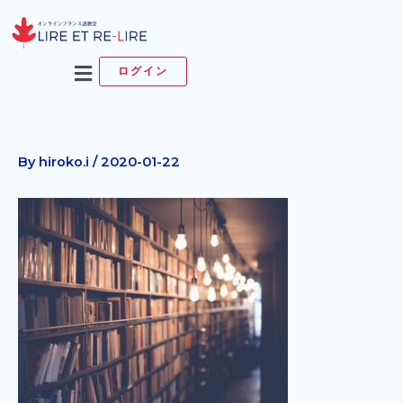
内
容
を
メ
ログイン
ス
ニ
キ
ュ
ッ
ー
プ
By
hiroko.i
/
2020-01-22