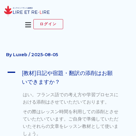
内
容
を
メ
ログイン
ス
ニ
キ
ュ
ッ
ー
プ
By
Luxeb
/
2025-08-05
A
[教材]日記や宿題・翻訳の添削はお願
いできますか？
はい。フランス語での考え方や学習プロセスに
おける添削はさせていただいております。
その際はレッスン時間を利用しての添削とさせ
ていただいています。ご自身で準備していただ
いたそれらの文章をレッスン教材として使いま
しょう。