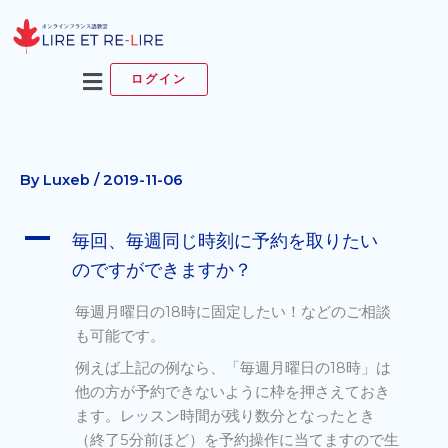
内
容
を
メ
ログイン
ス
ニ
キ
ュ
ッ
ー
プ
By
Luxeb
/
2019-11-06
A
毎回、毎週同じ時刻に予約を取りたい
のですができますか？
毎週月曜日の18時に固定したい！などのご相談
も可能です。
例えば上記の例なら、「毎週月曜日の18時」は
他の方が予約できないように枠を押さえておき
ます。レッスン時間が残り数分となったとき
（終了5分前ほど）を予約操作に当てますので生