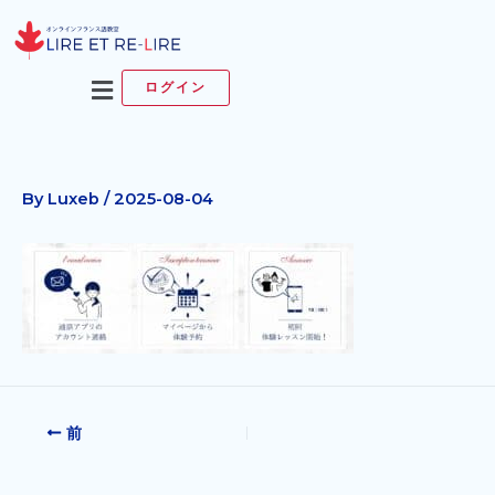
内
容
を
メ
ログイン
ス
ニ
キ
ュ
ッ
ー
プ
By
Luxeb
/
2025-08-04
前