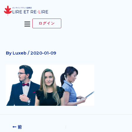
内
容
を
メ
ログイン
ス
ニ
キ
ュ
ッ
ー
プ
By
Luxeb
/
2020-01-09
前