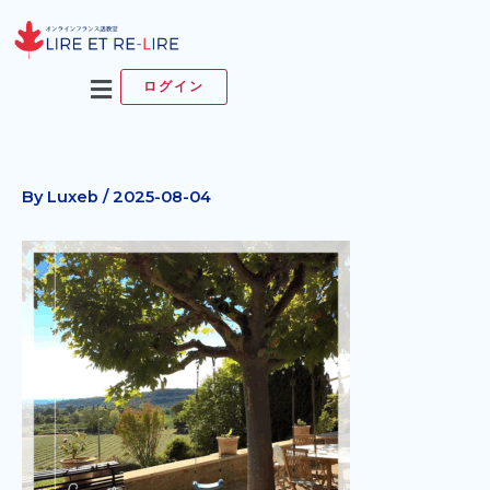
内
容
を
メ
ログイン
ス
ニ
キ
ュ
ッ
ー
プ
By
Luxeb
/
2025-08-04