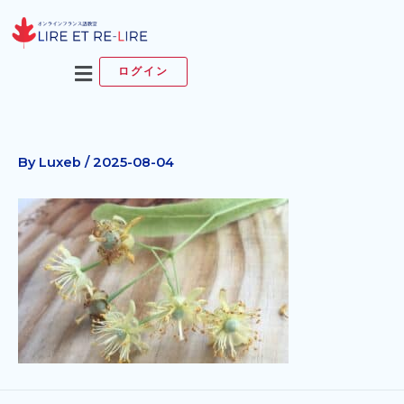
内
容
を
メ
ログイン
ス
ニ
キ
ュ
ッ
ー
プ
By
Luxeb
/
2025-08-04