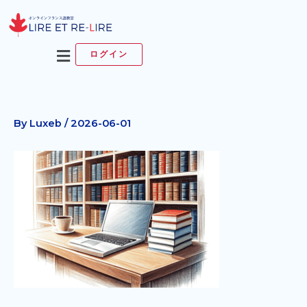
内
容
を
メ
ログイン
ス
ニ
キ
ュ
ッ
ー
プ
By
Luxeb
/
2026-06-01