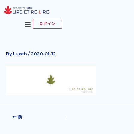
内
容
を
メ
ログイン
ス
ニ
キ
ュ
ッ
ー
プ
By
Luxeb
/
2020-01-12
前