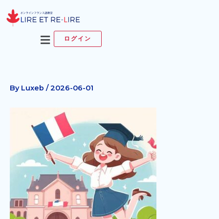
内
容
を
メ
ログイン
ス
ニ
キ
ュ
ッ
ー
プ
By
Luxeb
/
2026-06-01