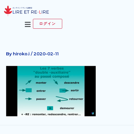
内
容
を
メ
ログイン
ス
ニ
キ
ュ
ッ
ー
プ
By
hiroko.i
/
2020-02-11