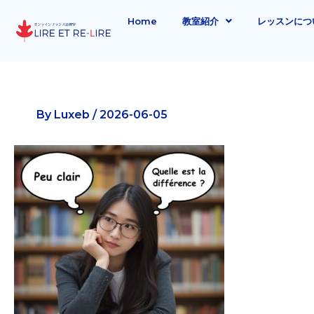
内
Home
教室紹介
レッスンにつ
容
を
ス
キ
ッ
By
Luxeb
/
2026-06-05
プ