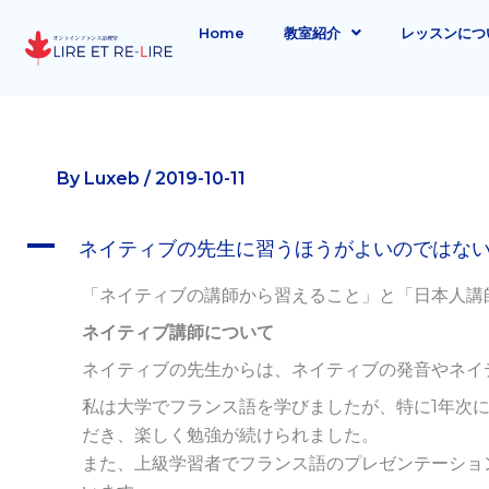
内
Home
教室紹介
レッスンにつ
容
を
ス
キ
ッ
By
Luxeb
/
2019-10-11
プ
A
ネイティブの先生に習うほうがよいのではな
「ネイティブの講師から習えること」と「日本人講
ネイティブ講師について
ネイティブの先生からは、ネイティブの発音やネイ
私は大学でフランス語を学びましたが、特に1年次
だき、楽しく勉強が続けられました。
また、上級学習者でフランス語のプレゼンテーショ