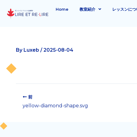
内
Home
教室紹介
レッスンにつ
容
を
ス
キ
ッ
By
Luxeb
/
2025-08-04
プ
前
yellow-diamond-shape.svg